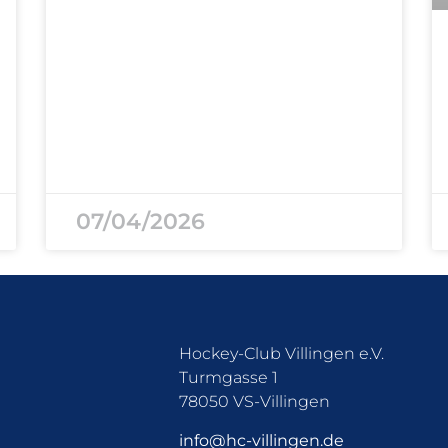
07/04/2026
Hockey-Club Villingen e.V.
Turmgasse 1
78050 VS-Villingen
info@hc-villingen.de